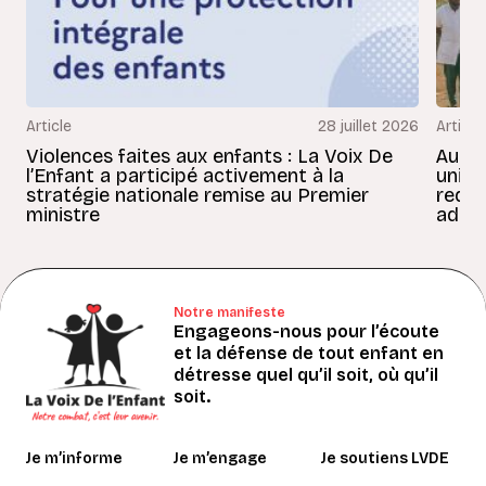
Article
28 juillet 2026
Article
Violences faites aux enfants : La Voix De
Au Bé
l’Enfant a participé activement à la
uniss
stratégie nationale remise au Premier
redon
ministre
adult
Notre manifeste
Engageons-nous pour l’écoute
et la défense de tout enfant en
détresse quel qu’il soit, où qu’il
soit.
Je m’informe
Je m’engage
Je soutiens LVDE