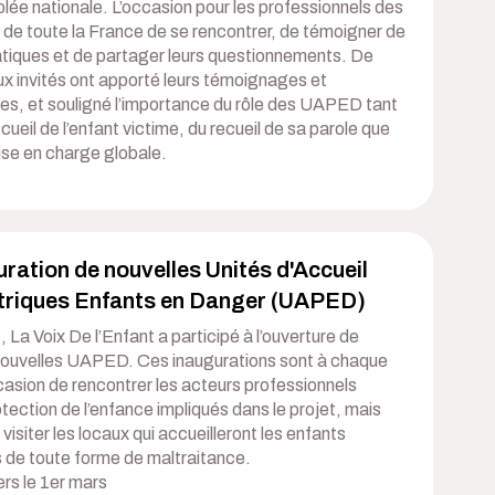
lée nationale. L’occasion pour les professionnels des
e toute la France de se rencontrer, de témoigner de
atiques et de partager leurs questionnements. De
x invités ont apporté leurs témoignages et
es, et souligné l’importance du rôle des UAPED tant
ccueil de l’enfant victime, du recueil de sa parole que
ise en charge globale.
ration de nouvelles Unités d'Accueil
triques Enfants en Danger (UAPED)
 La Voix De l’Enfant a participé à l’ouverture de
nouvelles UAPED. Ces inaugurations sont à chaque
ccasion de rencontrer les acteurs professionnels
otection de l’enfance impliqués dans le projet, mais
 visiter les locaux qui accueilleront les enfants
s de toute forme de maltraitance.
rs le 1er mars