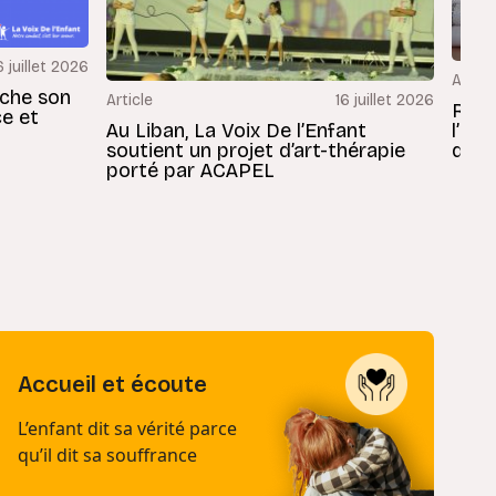
6 juillet 2026
Articl
rche son
Article
16 juillet 2026
Revu
ce et
Au Liban, La Voix De l’Enfant
l’En
soutient un projet d’art-thérapie
dans
porté par ACAPEL
Accueil et écoute
L’enfant dit sa vérité parce
qu’il dit sa souffrance