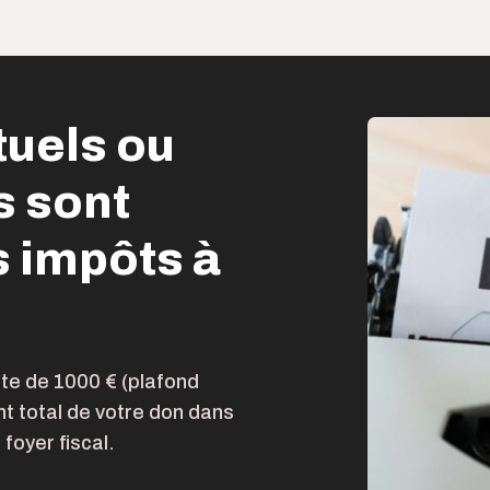
tuels ou
s sont
s impôts à
mite de 1000 € (plafond
t total de votre don dans
foyer fiscal.