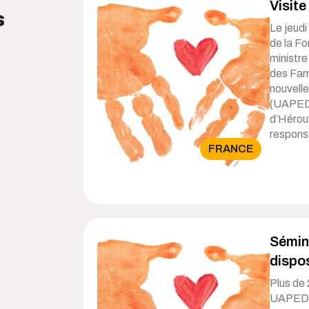
Visite
s
Le jeud
de la F
ministr
des Fami
nouvelle
(UAPED)
d’Hérouv
respons
FRANCE
Sémina
dispo
Plus de 
UAPED l