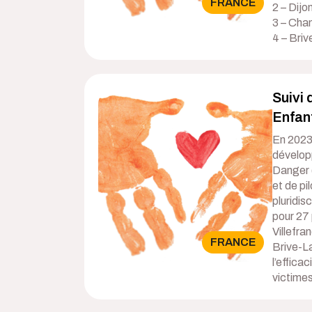
FRANCE
2 – Dijo
3 – Cha
4 – Briv
Suivi 
Enfan
En 2023,
dévelop
Danger 
et de p
pluridis
pour 27
Villefra
FRANCE
Brive-La
l’effica
victimes