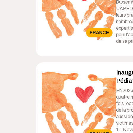
l’Assemb
UAPED d
leurs pr
nombreu
expertis
FRANCE
pour l’a
de sa pr
Inaugu
Pédia
En 2023,
quatre 
fois l’o
de la pr
aussi de
victime
1 – Neve