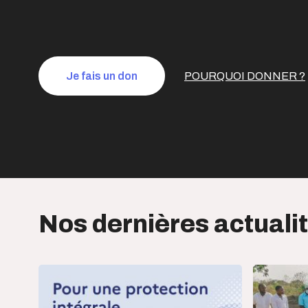
Je fais un don
POURQUOI DONNER ?
Nos dernières actuali