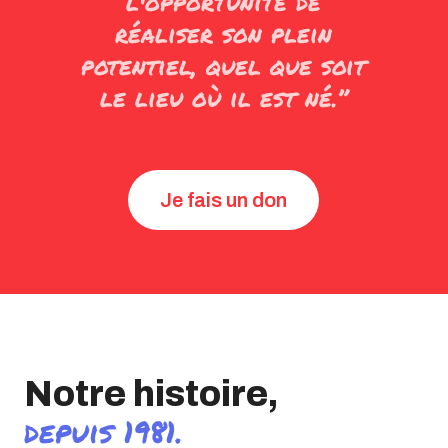
l'opportunité de
réaliser son plein
potentiel, quel que soit
le lieu où il est né.”
Je fais un don
Notre histoire,
depuis 1981.