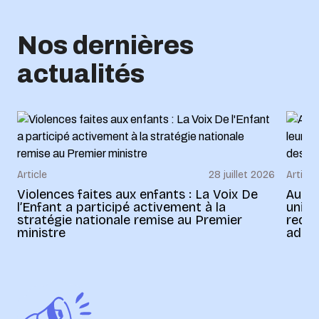
Nos dernières
actualités
Article
28 juillet 2026
Article
Violences faites aux enfants : La Voix De
Au Bé
l’Enfant a participé activement à la
uniss
stratégie nationale remise au Premier
redon
ministre
adult