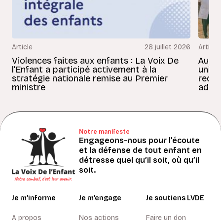
Article
28 juillet 2026
Article
Violences faites aux enfants : La Voix De
Au Bé
l’Enfant a participé activement à la
uniss
stratégie nationale remise au Premier
redon
ministre
adult
Notre manifeste
Engageons-nous pour l’écoute
et la défense de tout enfant en
détresse quel qu’il soit, où qu’il
soit.
Je m’informe
Je m’engage
Je soutiens LVDE
A propos
Nos actions
Faire un don