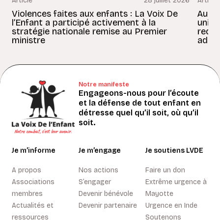
Article
28 juillet 2026
Article
Violences faites aux enfants : La Voix De
Au Bé
l’Enfant a participé activement à la
uniss
stratégie nationale remise au Premier
redon
ministre
adult
Notre manifeste
Engageons-nous pour l’écoute
et la défense de tout enfant en
détresse quel qu’il soit, où qu’il
soit.
Je m’informe
Je m’engage
Je soutiens LVDE
A propos
Nos actions
Faire un don
Associations
S’engager
Extrême urgence à
membres
Devenir bénévole
Mayotte
Actualités et
Devenir partenaire
Urgence en Inde
ressources
Soutenons