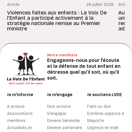
Article
28 juillet 2026
Article
Violences faites aux enfants : La Voix De
Au Bé
l’Enfant a participé activement à la
uniss
stratégie nationale remise au Premier
redon
ministre
adult
Notre manifeste
Engageons-nous pour l’écoute
et la défense de tout enfant en
détresse quel qu’il soit, où qu’il
soit.
Je m’informe
Je m’engage
Je soutiens LVDE
A propos
Nos actions
Faire un don
Associations
S’engager
Extrême urgence à
membres
Devenir bénévole
Mayotte
Actualités et
Devenir partenaire
Urgence en Inde