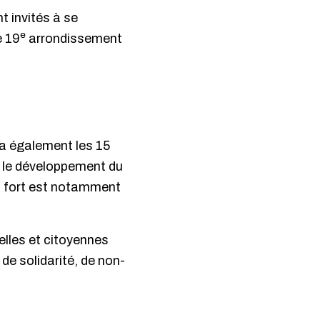
t invités à se
e
e 19
arrondissement
ra également les 15
t le développement du
ps fort est notamment
lles et citoyennes
de solidarité, de non-