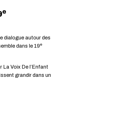
e
9
e dialogue autour des
e
nsemble dans le 19
ar La Voix De l’Enfant
issent grandir dans un