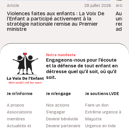
Article
28 juillet 2026
Article
Violences faites aux enfants : La Voix De
Au Bé
l’Enfant a participé activement à la
uniss
stratégie nationale remise au Premier
redon
ministre
adult
Notre manifeste
Engageons-nous pour l’écoute
et la défense de tout enfant en
détresse quel qu’il soit, où qu’il
soit.
Je m’informe
Je m’engage
Je soutiens LVDE
A propos
Nos actions
Faire un don
Associations
S’engager
Extrême urgence à
membres
Devenir bénévole
Mayotte
Actualités et
Devenir partenaire
Urgence en Inde