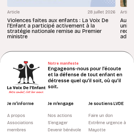
Article
28 juillet 2026
Article
Violences faites aux enfants : La Voix De
Au Bé
l’Enfant a participé activement à la
uniss
stratégie nationale remise au Premier
redon
ministre
adult
Notre manifeste
Engageons-nous pour l’écoute
et la défense de tout enfant en
détresse quel qu’il soit, où qu’il
soit.
Je m’informe
Je m’engage
Je soutiens LVDE
A propos
Nos actions
Faire un don
Associations
S’engager
Extrême urgence à
membres
Devenir bénévole
Mayotte