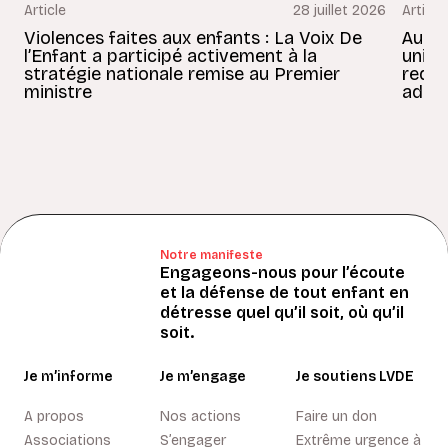
Article
28 juillet 2026
Article
Violences faites aux enfants : La Voix De
Au Bé
l’Enfant a participé activement à la
uniss
stratégie nationale remise au Premier
redon
ministre
adult
Notre manifeste
Engageons-nous pour l’écoute
et la défense de tout enfant en
détresse quel qu’il soit, où qu’il
soit.
Je m’informe
Je m’engage
Je soutiens LVDE
A propos
Nos actions
Faire un don
Associations
S’engager
Extrême urgence à