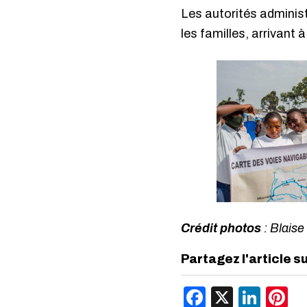
Les autorités administ
les familles, arrivant
Crédit photos
: Blais
Partagez l'article s
Facebook
X
Link
P