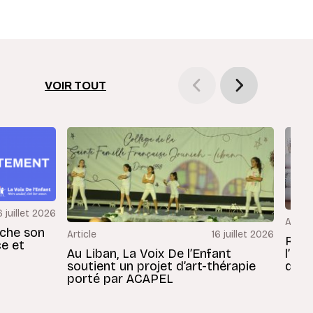
VOIR TOUT
6 juillet 2026
Articl
rche son
Article
16 juillet 2026
Revu
ce et
Au Liban, La Voix De l’Enfant
l’En
soutient un projet d’art-thérapie
dans
porté par ACAPEL