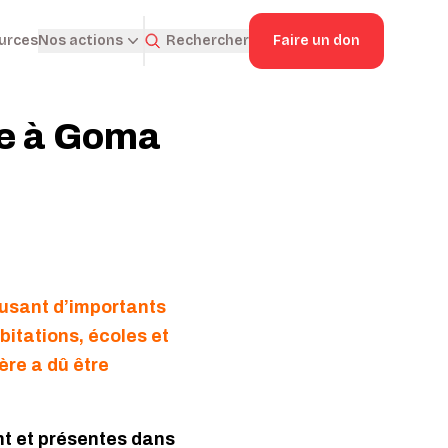
ources
Rechercher
Faire un don
Nos actions
ue à Goma
ausant d’importants
itations, écoles et
ière a dû être
nt et présentes dans