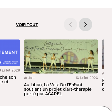
VOIR TOUT
6 juillet 2026
Articl
rche son
Article
16 juillet 2026
Revu
ce et
Au Liban, La Voix De l’Enfant
l’En
soutient un projet d’art-thérapie
dans
porté par ACAPEL