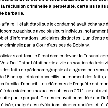
 réclusion criminelle à perpétuité, certains faits 
de barbarie.
 affaire, il était établi que le condamné avait échangé
dopornographique avec plusieurs individus, notamment
l’objet d’informations judiciaires distinctes. L’un d’ent
on criminelle par la Cour d’assises de Bobigny.
icier s’est tenu le 9 mai dernier devant le Tribunal cor
Voix De l’Enfant était partie civile en soutien de trois v
dre des faits de pédopornographie et d’agressions sexu
de 15 ans qui étaient accueillis, au moment des faits, 
n famille d’accueil. Les éléments de l’enquête ont mon
vélé des violences sexuelles subies en 2011, ce qui avai
ite par le parquet. Ce dernier avait considéré que l’inf
risée, malgré des révélations circonstanciées et réité