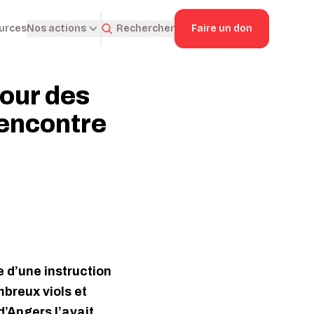
ources
Rechercher
Faire un don
Nos actions
pour des
’encontre
e d’une instruction
breux viols et
d’Angers l’avait