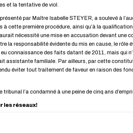
s et la tentative de viol.
eprésenté par Maître Isabelle STEYER, a soulevé à l’a
s à cette première procédure, ainsi qu’à la qualificatio
ui aurait nécessité une mise en accusation devant une co
tre la responsabilité évidente du mis en cause, le rôle 
 eu connaissance des faits datant de 2011, mais qui n’a
tait assistante familiale. Par ailleurs, par cette constitu
endu éviter tout traitement de faveur en raison des fon
, le tribunal l’a condamné à une peine de cinq ans d’emp
ur les réseaux!
edIn
interest