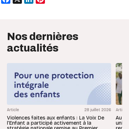
Nos dernières
actualités
Article
28 juillet 2026
Article
Violences faites aux enfants : La Voix De
Au Bé
l’Enfant a participé activement à la
uniss
stratégie nationale remise au Premier
redon