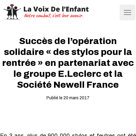
Ope
Succès de l’opération
solidaire « des stylos pour la
rentrée » en partenariat avec
le groupe E.Leclerc et la
Société Newell France
Publié le 20 mars 2017
En 3 ans, plus de 900 000 stylos et feutres ont été