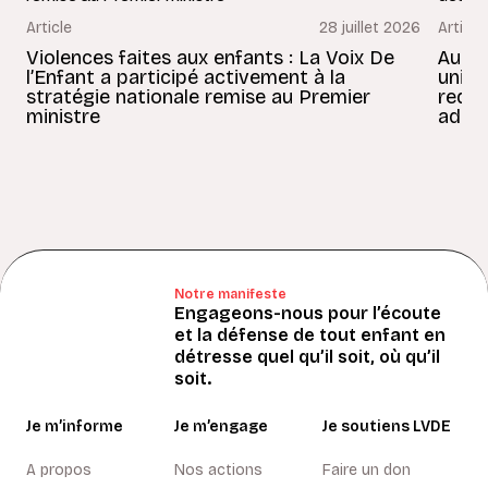
Article
28 juillet 2026
Article
Violences faites aux enfants : La Voix De
Au Bé
l’Enfant a participé activement à la
uniss
stratégie nationale remise au Premier
redon
ministre
adult
Notre manifeste
Engageons-nous pour l’écoute
et la défense de tout enfant en
détresse quel qu’il soit, où qu’il
soit.
Je m’informe
Je m’engage
Je soutiens LVDE
A propos
Nos actions
Faire un don