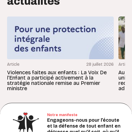
actualités
Article
28 juillet 2026
Article
Violences faites aux enfants : La Voix De
Au Bé
l’Enfant a participé activement à la
uniss
stratégie nationale remise au Premier
redon
ministre
adult
Notre manifeste
Engageons-nous pour l’écoute
et la défense de tout enfant en
détresse quel qu’il soit, où qu’il