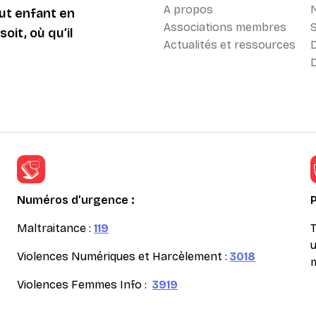
A propos
ut enfant en
Associations membres
oit, où qu’il
Actualités et ressources
D
Numéros d’urgence :
Maltraitance :
119
T
u
Violences Numériques et Harcèlement :
3018
m
Violences Femmes Info :
3919