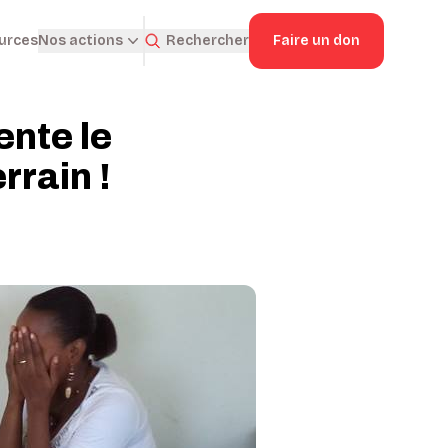
ources
Rechercher
Faire un don
Nos actions
ente le
rrain !