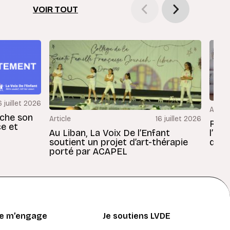
VOIR TOUT
6 juillet 2026
Articl
rche son
Article
16 juillet 2026
Revu
ce et
Au Liban, La Voix De l’Enfant
l’En
soutient un projet d’art-thérapie
dans
porté par ACAPEL
Je m’engage
Je soutiens LVDE