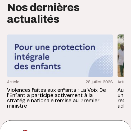
Nos dernières
actualités
Article
28 juillet 2026
Article
Violences faites aux enfants : La Voix De
Au Bé
l’Enfant a participé activement à la
uniss
stratégie nationale remise au Premier
redon
ministre
adult