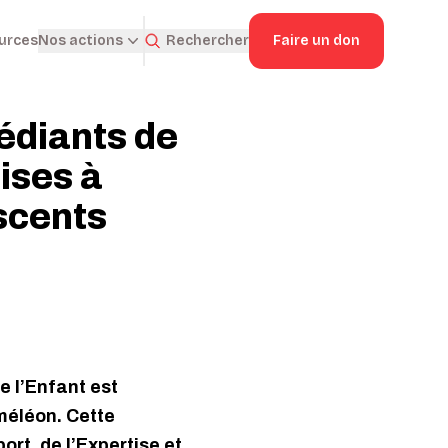
ources
Rechercher
Faire un don
Nos actions
édiants de
ises à
scents
e l’Enfant est
méléon. Cette
ort, de l’Expertise et