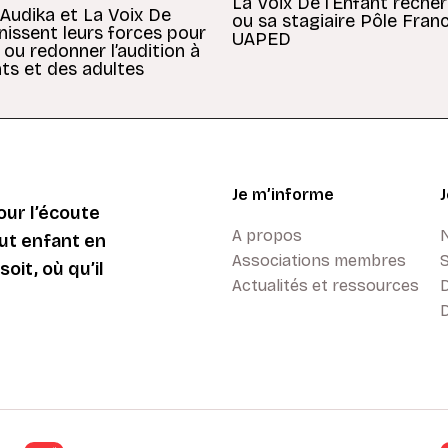
La Voix De l’Enfant reche
 Audika et La Voix De
ou sa stagiaire Pôle Fran
unissent leurs forces pour
UAPED
 ou redonner l’audition à
ts et des adultes
Je m’informe
ur l’écoute
A propos
ut enfant en
Associations membres
oit, où qu’il
Actualités et ressources
D