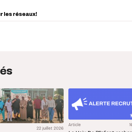
ur les réseaux!
edIn
interest
tés
Article
1
22 juillet 2026