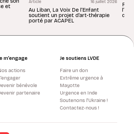
rche son
Article
16 juillet 2026
Revu
ce et
Au Liban, La Voix De l’Enfant
l’En
soutient un projet d’art-thérapie
dans
porté par ACAPEL
Je m’engage
Je soutiens LVDE
Nos actions
Faire un don
S’engager
Extrême urgence à
Devenir bénévole
Mayotte
evenir partenaire
Urgence en Inde
Soutenons l'Ukraine !
Contactez-nous !