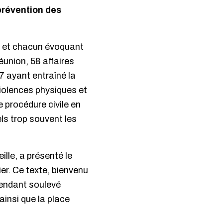
prévention des
ne et chacun évoquant
éunion, 58 affaires
7 ayant entraîné la
violences physiques et
e procédure civile en
ls trop souvent les
lle, a présenté le
er. Ce texte, bienvenu
pendant soulevé
insi que la place