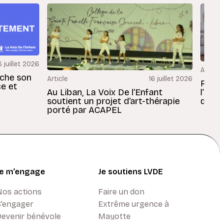
6 juillet 2026
Articl
rche son
Article
16 juillet 2026
Revu
ce et
Au Liban, La Voix De l’Enfant
l’En
soutient un projet d’art-thérapie
dans
porté par ACAPEL
Je m’engage
Je soutiens LVDE
Nos actions
Faire un don
S’engager
Extrême urgence à
Devenir bénévole
Mayotte