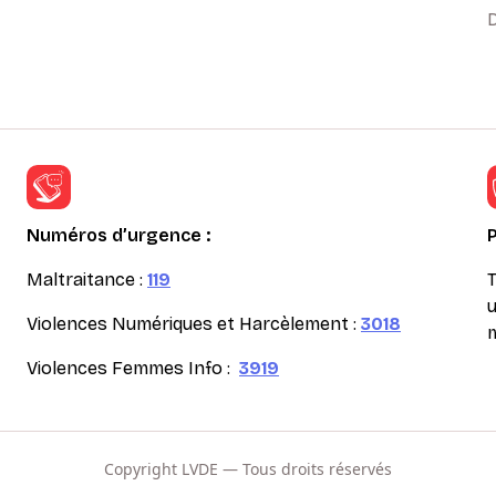
D
Numéros d’urgence :
Maltraitance :
119
T
u
Violences Numériques et Harcèlement :
3018
m
Violences Femmes Info :
3919
Copyright LVDE — Tous droits réservés