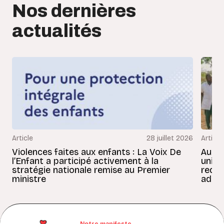
Nos dernières
actualités
Article
28 juillet 2026
Article
Violences faites aux enfants : La Voix De
Au Bé
l’Enfant a participé activement à la
uniss
stratégie nationale remise au Premier
redon
ministre
adult
Notre manifeste