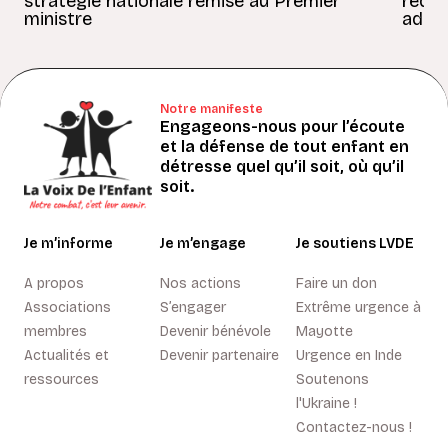
stratégie nationale remise au Premier
redon
ministre
adult
Notre manifeste
Engageons-nous pour l’écoute
et la défense de tout enfant en
détresse quel qu’il soit, où qu’il
soit.
Je m’informe
Je m’engage
Je soutiens LVDE
A propos
Nos actions
Faire un don
Associations
S’engager
Extrême urgence à
membres
Devenir bénévole
Mayotte
Actualités et
Devenir partenaire
Urgence en Inde
ressources
Soutenons
l'Ukraine !
Contactez-nous !