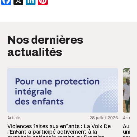
Facebook
X
LinkedIn
Pinterest
Nos dernières
actualités
Article
28 juillet 2026
Article
Violences faites aux enfants : La Voix De
Au Bé
l’Enfant a participé activement à la
uniss