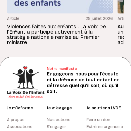
Article
28 juillet 2026
Article
Violences faites aux enfants : La Voix De
Au Bé
l’Enfant a participé activement à la
uniss
stratégie nationale remise au Premier
redon
ministre
adult
Notre manifeste
Engageons-nous pour l’écoute
et la défense de tout enfant en
détresse quel qu’il soit, où qu’il
soit.
Je m’informe
Je m’engage
Je soutiens LVDE
A propos
Nos actions
Faire un don
Associations
S’engager
Extrême urgence à