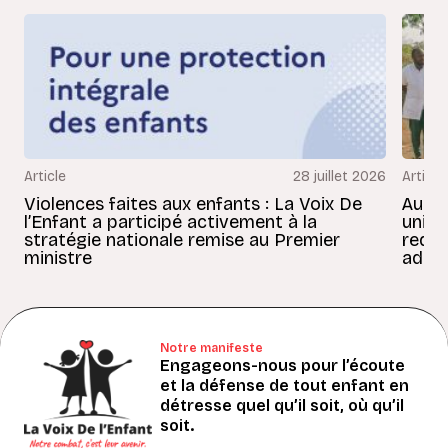
Article
28 juillet 2026
Article
Violences faites aux enfants : La Voix De
Au Bé
l’Enfant a participé activement à la
uniss
stratégie nationale remise au Premier
redon
ministre
adult
Notre manifeste
Engageons-nous pour l’écoute
et la défense de tout enfant en
détresse quel qu’il soit, où qu’il
soit.