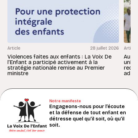
Article
28 juillet 2026
Article
Violences faites aux enfants : La Voix De
Au Bé
l’Enfant a participé activement à la
uniss
stratégie nationale remise au Premier
redon
ministre
adult
Notre manifeste
Engageons-nous pour l’écoute
et la défense de tout enfant en
détresse quel qu’il soit, où qu’il
soit.