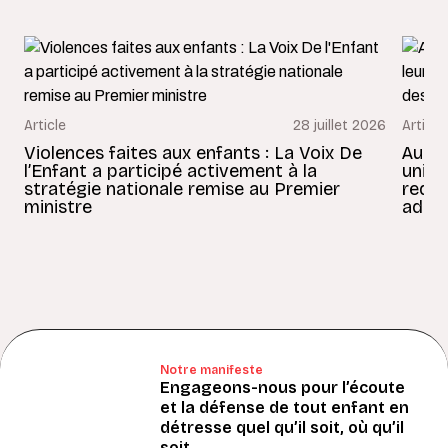
Article
28 juillet 2026
Article
Violences faites aux enfants : La Voix De
Au Bé
l’Enfant a participé activement à la
uniss
stratégie nationale remise au Premier
redon
ministre
adult
Notre manifeste
Engageons-nous pour l’écoute
et la défense de tout enfant en
détresse quel qu’il soit, où qu’il
soit.