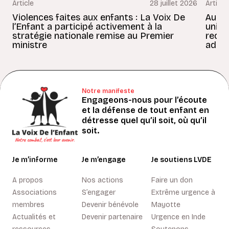
Article
28 juillet 2026
Article
Violences faites aux enfants : La Voix De
Au Bé
l’Enfant a participé activement à la
uniss
stratégie nationale remise au Premier
redon
ministre
adult
Notre manifeste
Engageons-nous pour l’écoute
et la défense de tout enfant en
détresse quel qu’il soit, où qu’il
soit.
Je m’informe
Je m’engage
Je soutiens LVDE
A propos
Nos actions
Faire un don
Associations
S’engager
Extrême urgence à
membres
Devenir bénévole
Mayotte
Actualités et
Devenir partenaire
Urgence en Inde