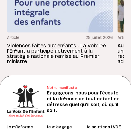
Article
28 juillet 2026
Article
Violences faites aux enfants : La Voix De
Au Bé
l’Enfant a participé activement à la
uniss
stratégie nationale remise au Premier
redon
ministre
adult
Notre manifeste
Engageons-nous pour l’écoute
et la défense de tout enfant en
détresse quel qu’il soit, où qu’il
soit.
Je m’informe
Je m’engage
Je soutiens LVDE