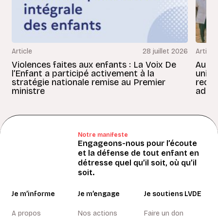
Article
28 juillet 2026
Article
Violences faites aux enfants : La Voix De
Au Bé
l’Enfant a participé activement à la
uniss
stratégie nationale remise au Premier
redon
ministre
adult
Notre manifeste
Engageons-nous pour l’écoute
et la défense de tout enfant en
détresse quel qu’il soit, où qu’il
soit.
Je m’informe
Je m’engage
Je soutiens LVDE
A propos
Nos actions
Faire un don