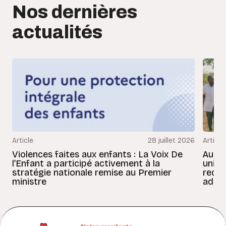
Nos dernières
actualités
Article
28 juillet 2026
Article
Violences faites aux enfants : La Voix De
Au Bé
l’Enfant a participé activement à la
uniss
stratégie nationale remise au Premier
redon
ministre
adult