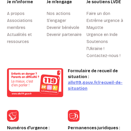
Je m’informe
Je m’engage
Je soutiens LVDE
A propos
Nos actions
Faire un don
Associations
S’engager
Extrême urgence à
membres
Devenir bénévole
Mayotte
Actualités et
Devenir partenaire
Urgence en Inde
ressources
Soutenons
l'Ukraine !
Contactez-nous !
Formulaire de recueil de
situation :
allo119.gouv.fr/recueil-de-
situation
Numéros d’urgence :
Permanences juridiques :