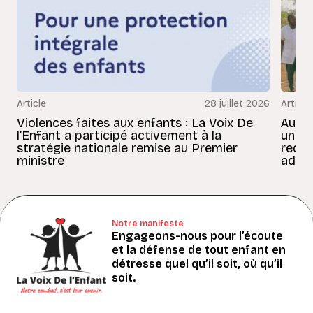
Article
28 juillet 2026
Article
Violences faites aux enfants : La Voix De
Au Bé
l’Enfant a participé activement à la
uniss
stratégie nationale remise au Premier
redon
ministre
adult
Notre manifeste
Engageons-nous pour l’écoute
et la défense de tout enfant en
détresse quel qu’il soit, où qu’il
soit.