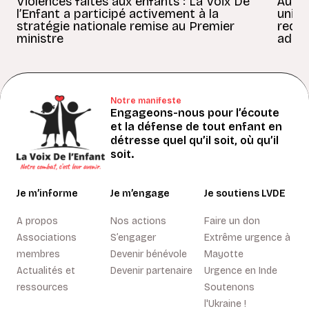
Violences faites aux enfants : La Voix De
Au Bé
l’Enfant a participé activement à la
uniss
stratégie nationale remise au Premier
redon
ministre
adult
Notre manifeste
Engageons-nous pour l’écoute
et la défense de tout enfant en
détresse quel qu’il soit, où qu’il
soit.
Je m’informe
Je m’engage
Je soutiens LVDE
A propos
Nos actions
Faire un don
Associations
S’engager
Extrême urgence à
membres
Devenir bénévole
Mayotte
Actualités et
Devenir partenaire
Urgence en Inde
ressources
Soutenons
l'Ukraine !