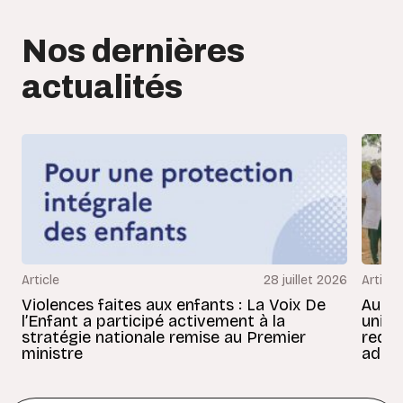
Nos dernières
actualités
Article
28 juillet 2026
Article
Violences faites aux enfants : La Voix De
Au Bé
l’Enfant a participé activement à la
uniss
stratégie nationale remise au Premier
redon
ministre
adult