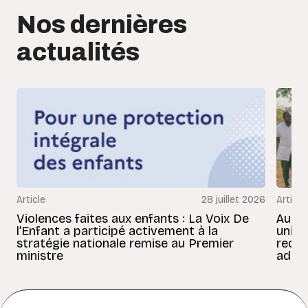
Nos dernières
actualités
Article
28 juillet 2026
Article
Violences faites aux enfants : La Voix De
Au Bé
l’Enfant a participé activement à la
uniss
stratégie nationale remise au Premier
redon
ministre
adult