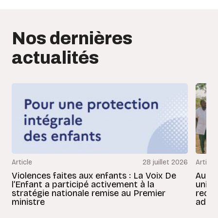
Nos dernières
actualités
Article
28 juillet 2026
Article
Violences faites aux enfants : La Voix De
Au Bé
l’Enfant a participé activement à la
uniss
stratégie nationale remise au Premier
redon
ministre
adult