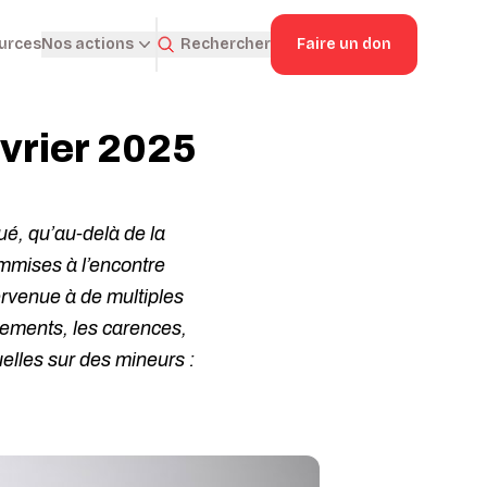
ources
Rechercher
Faire un don
Nos actions
évrier 2025
ué, qu’au-delà de la
commises à l’encontre
ervenue à de multiples
nements, les carences,
lles sur des mineurs :