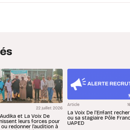
edIn
interest
tés
Article
1
22 juillet 2026
La Voix De l’Enfant reche
 Audika et La Voix De
ou sa stagiaire Pôle Fran
unissent leurs forces pour
UAPED
 ou redonner l’audition à