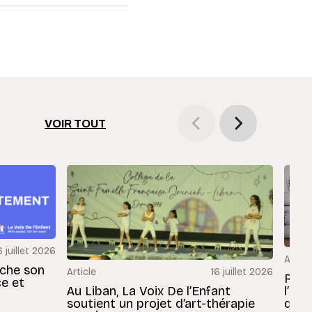
VOIR TOUT
6 juillet 2026
Articl
rche son
Article
16 juillet 2026
Revu
ce et
l’En
Au Liban, La Voix De l’Enfant
dans
soutient un projet d’art-thérapie