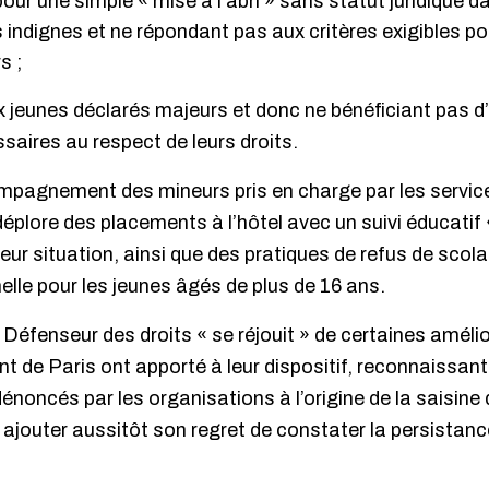
our une simple « mise à l’abri » sans statut juridique 
indignes et ne répondant pas aux critères exigibles pou
s ;
ux jeunes déclarés majeurs et donc ne bénéficiant pas d
saires au respect de leurs droits.
mpagnement des mineurs pris en charge par les service
éplore des placements à l’hôtel avec un suivi éducatif 
leur situation, ainsi que des pratiques de refus de scol
lle pour les jeunes âgés de plus de 16 ans.
le Défenseur des droits « se réjouit » de certaines amél
 de Paris ont apporté à leur dispositif, reconnaissant a
noncés par les organisations à l’origine de la saisine
r ajouter aussitôt son regret de constater la persistanc