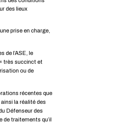
dans des conditions
r des lieux
’une prise en charge,
s de l’ASE, le
« très succinct et
arisation ou de
iorations récentes que
insi la réalité des
 du Défenseur des
e de traitements qu’il