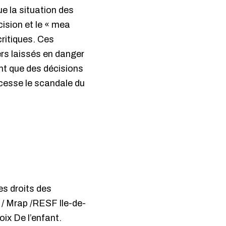
e la situation des
cision et le « mea
critiques. Ces
ers laissés en danger
nt que des décisions
 cesse le scandale du
es droits des
s / Mrap /RESF Ile-de-
ix De l’enfant.