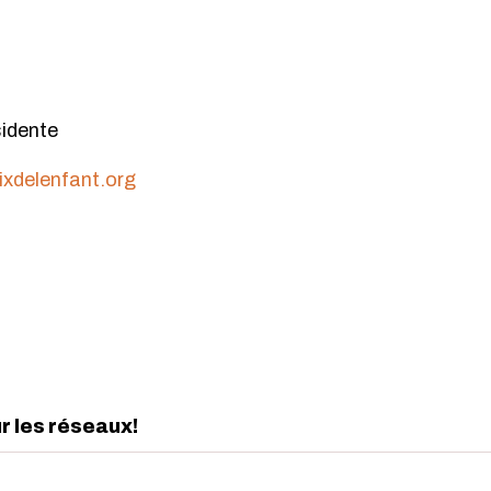
sidente
xdelenfant.org
ur les réseaux!
edIn
interest