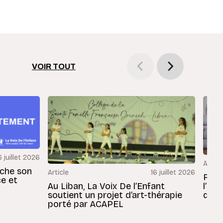
VOIR TOUT
6 juillet 2026
Articl
rche son
Article
16 juillet 2026
Revu
ce et
Au Liban, La Voix De l’Enfant
l’En
soutient un projet d’art-thérapie
dans
porté par ACAPEL