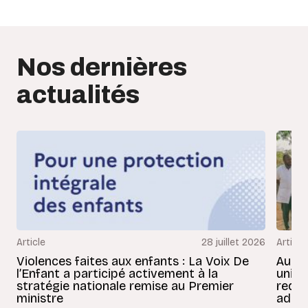
Nos dernières
actualités
Article
28 juillet 2026
Article
Violences faites aux enfants : La Voix De
Au Bé
l’Enfant a participé activement à la
uniss
stratégie nationale remise au Premier
redon
ministre
adult