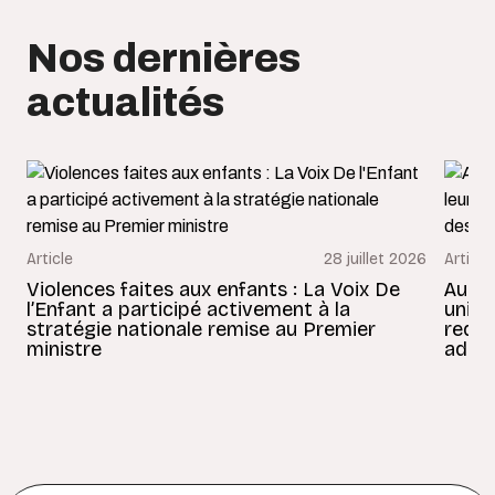
Nos dernières
actualités
Article
28 juillet 2026
Article
Violences faites aux enfants : La Voix De
Au Bé
l’Enfant a participé activement à la
uniss
stratégie nationale remise au Premier
redon
ministre
adult