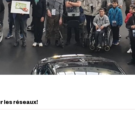
ur les réseaux!
edIn
interest