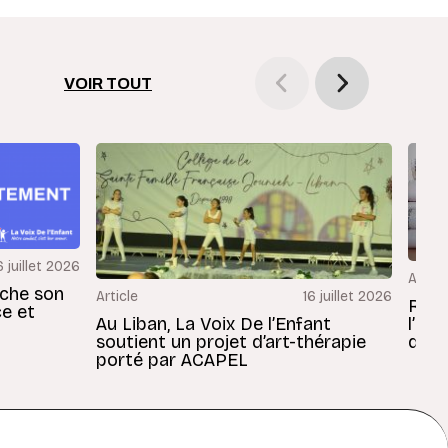
VOIR TOUT
6 juillet 2026
Articl
rche son
Article
16 juillet 2026
Revu
ce et
Au Liban, La Voix De l’Enfant
l’En
soutient un projet d’art-thérapie
dans
porté par ACAPEL