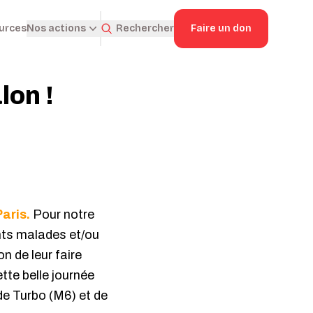
ources
Rechercher
Faire un don
Nos actions
lon !
Paris.
Pour notre
ants malades et/ou
n de leur faire
tte belle journée
de Turbo (M6) et de