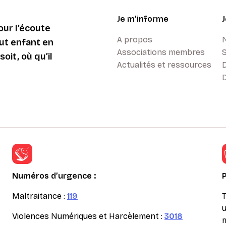
Je m’informe
ur l’écoute
A propos
ut enfant en
Associations membres
oit, où qu’il
Actualités et ressources
D
Numéros d’urgence :
Maltraitance :
119
T
u
Violences Numériques et Harcèlement :
3018
m