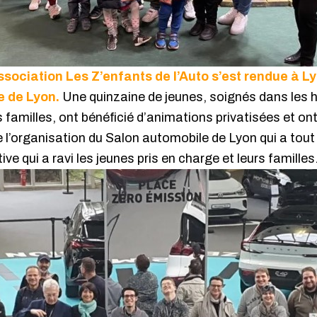
association Les Z’enfants de l’Auto s’est rendue à L
e de Lyon.
Une quinzaine de jeunes, soignés dans les hô
amilles, ont bénéficié d’animations privatisées et ont 
 l’organisation du Salon automobile de Lyon qui a tou
ive qui a ravi les jeunes pris en charge et leurs familles