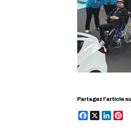
Partagez l'article s
Facebook
X
Link
P