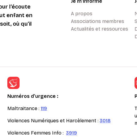
Je m’informe
ur l’écoute
A propos
ut enfant en
Associations membres
oit, où qu’il
Actualités et ressources
D
Numéros d’urgence :
Maltraitance :
119
T
u
Violences Numériques et Harcèlement :
3018
m
Violences Femmes Info :
3919