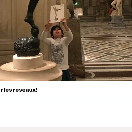
ur les réseaux!
edIn
interest