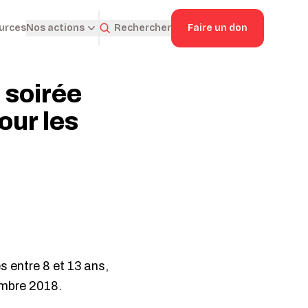
ources
Rechercher
Faire un don
Nos actions
 soirée
our les
 entre 8 et 13 ans,
embre 2018.