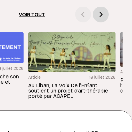
VOIR TOUT
6 juillet 2026
Articl
rche son
Article
16 juillet 2026
Revu
ce et
Au Liban, La Voix De l’Enfant
l’En
soutient un projet d’art-thérapie
dans
porté par ACAPEL