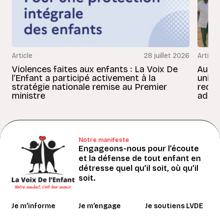
Article
28 juillet 2026
Article
Violences faites aux enfants : La Voix De
Au Bé
l’Enfant a participé activement à la
uniss
stratégie nationale remise au Premier
redon
ministre
adult
Notre manifeste
Engageons-nous pour l’écoute
et la défense de tout enfant en
détresse quel qu’il soit, où qu’il
soit.
Je m’informe
Je m’engage
Je soutiens LVDE