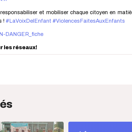
r, responsabiliser et mobiliser chaque citoyen en mati
s !
#
LaVoixDelEnfant
#
ViolencesFaitesAuxEnfants
ur les réseaux!
edIn
interest
tés