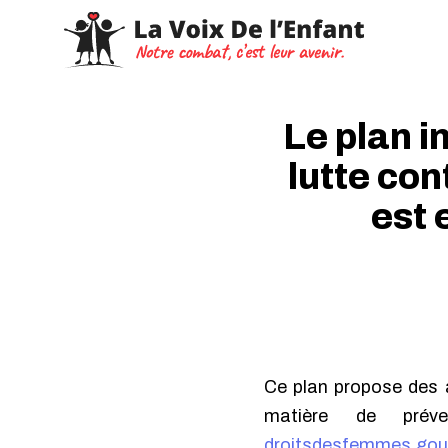
Le plan i
lutte con
est 
Ce plan propose des a
matière de prév
droitsdesfemmes.gouv