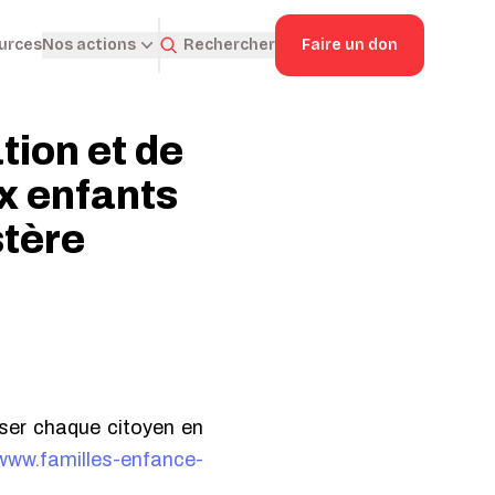
ources
Rechercher
Faire un don
Nos actions
tion et de
ux enfants
stère
iser chaque citoyen en
w.familles-enfance-