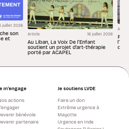
6 juillet 2026
Articl
rche son
Article
16 juillet 2026
Revu
ce et
Au Liban, La Voix De l’Enfant
l’En
soutient un projet d’art-thérapie
dans
porté par ACAPEL
Je m’engage
Je soutiens LVDE
Nos actions
Faire un don
S’engager
Extrême urgence à
Devenir bénévole
Mayotte
evenir partenaire
Urgence en Inde