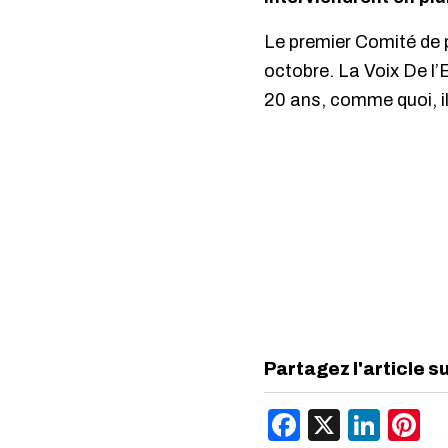
Le premier Comité de pi
octobre. La Voix De l’
20 ans, comme quoi, il
Partagez l'article s
Facebook
X
Link
P