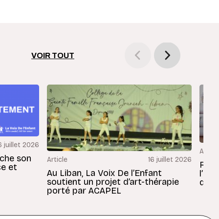
VOIR TOUT
6 juillet 2026
Articl
rche son
Article
16 juillet 2026
Revu
ce et
Au Liban, La Voix De l’Enfant
l’En
soutient un projet d’art-thérapie
dans
porté par ACAPEL