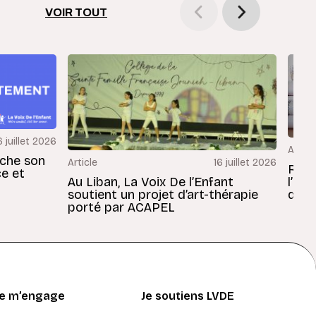
VOIR TOUT
6 juillet 2026
Articl
rche son
Article
16 juillet 2026
Revu
ce et
Au Liban, La Voix De l’Enfant
l’En
soutient un projet d’art-thérapie
dans
porté par ACAPEL
Je m’engage
Je soutiens LVDE