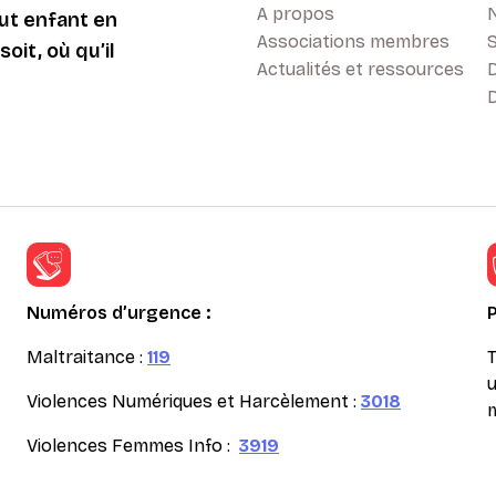
A propos
ut enfant en
Associations membres
oit, où qu’il
Actualités et ressources
D
Numéros d’urgence :
Maltraitance :
119
T
u
Violences Numériques et Harcèlement :
3018
m
Violences Femmes Info :
3919