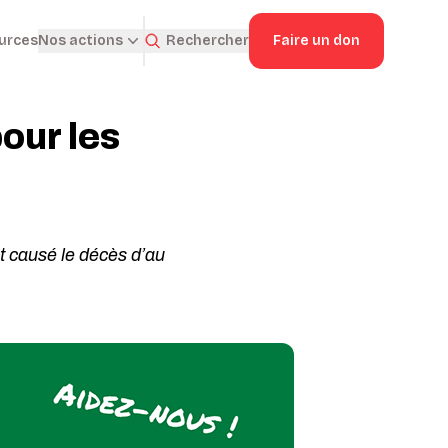
ources
Rechercher
Faire un don
Nos actions
our les
t causé le décès d’au