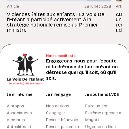
Article
28 juillet 2026
Article
Violences faites aux enfants : La Voix De
Au Bé
l’Enfant a participé activement à la
uniss
stratégie nationale remise au Premier
redon
ministre
adult
Notre manifeste
Engageons-nous pour l’écoute
et la défense de tout enfant en
détresse quel qu’il soit, où qu’il
soit.
Je m’informe
Je m’engage
Je soutiens LVDE
A propos
Nos actions
Faire un don
Associations
S’engager
Extrême urgence à
membres
Devenir bénévole
Mayotte
Actualités et
Devenir partenaire
Urgence en Inde