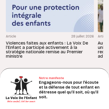
Article
28 juillet 2026
Article
Violences faites aux enfants : La Voix De
Au Bé
l’Enfant a participé activement à la
uniss
stratégie nationale remise au Premier
redon
ministre
adult
Notre manifeste
Engageons-nous pour l’écoute
et la défense de tout enfant en
détresse quel qu’il soit, où qu’il
soit.