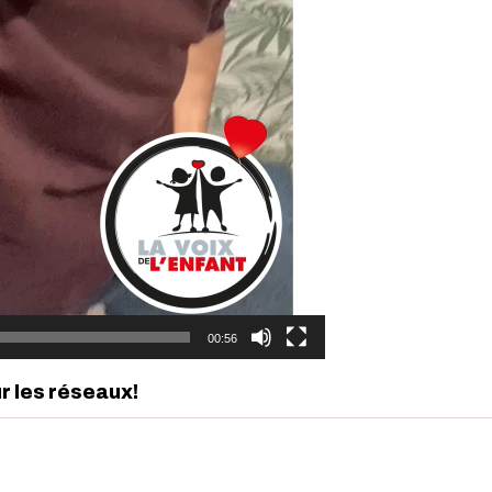
00:56
ur les réseaux!
edIn
interest