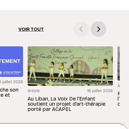
VOIR TOUT
6 juillet 2026
Articl
rche son
Article
16 juillet 2026
Revu
ce et
Au Liban, La Voix De l’Enfant
l’En
soutient un projet d’art-thérapie
dans
porté par ACAPEL