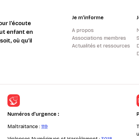
Je m’informe
ur l’écoute
A propos
ut enfant en
Associations membres
oit, où qu’il
Actualités et ressources
D
Numéros d’urgence :
Maltraitance :
119
T
u
Violences Numériques et Harcèlement :
3018