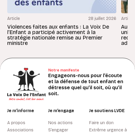
Article
28 juillet 2026
Article
Violences faites aux enfants : La Voix De
Au Bé
l’Enfant a participé activement à la
uniss
stratégie nationale remise au Premier
redon
ministre
adult
Notre manifeste
Engageons-nous pour l’écoute
et la défense de tout enfant en
détresse quel qu’il soit, où qu’il
soit.
Je m’informe
Je m’engage
Je soutiens LVDE
A propos
Nos actions
Faire un don
Associations
S’engager
Extrême urgence à