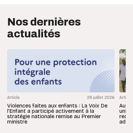
Nos dernières
actualités
Article
28 juillet 2026
Article
Violences faites aux enfants : La Voix De
Au Bé
l’Enfant a participé activement à la
uniss
stratégie nationale remise au Premier
redon
ministre
adult