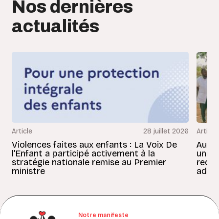
Nos dernières
actualités
Article
28 juillet 2026
Article
Violences faites aux enfants : La Voix De
Au Bé
l’Enfant a participé activement à la
uniss
stratégie nationale remise au Premier
redon
ministre
adult
Notre manifeste